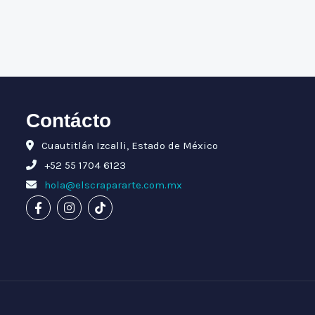
Contácto
Cuautitlán Izcalli, Estado de México
+52 55 1704 6123
hola@elscrapararte.com.mx