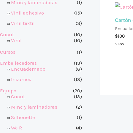
Minc y laminadoras
(1)
Vinil adhesivo
(15)
Cartón 
Vinil textil
(3)
Encuade
Cricut
(10)
$
100
Vinil
(10)
Valorado
Cursos
(1)
en
0
Embellecedores
(13)
de
5
Encuadernado
(6)
Insumos
(13)
Equipo
(20)
Cricut
(13)
Minc y laminadoras
(2)
Silhouette
(1)
We R
(4)