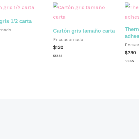
gris 1/2 carta
Therm
rnado
Cartón gris tamaño carta
adhes
Encuadernado
Encua
$
130
$
230
Valorado
en
Valora
0
en
de
0
5
de
5