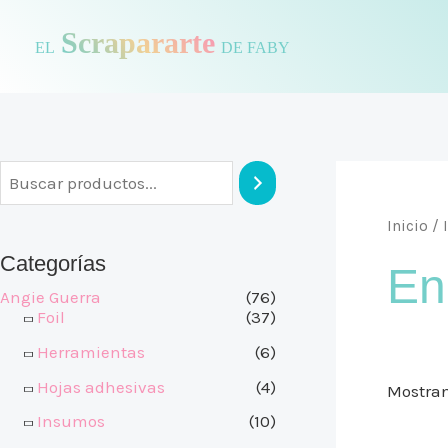
Ir
Scrapararte
al
EL
DE FABY
contenido
Inicio
/
Categorías
En
Angie Guerra
(76)
Foil
(37)
Herramientas
(6)
Hojas adhesivas
(4)
Mostran
Insumos
(10)