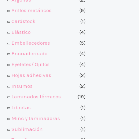
Arillos metálicos
(9)
Cardstock
(1)
Elástico
(4)
Embellecedores
(5)
Encuadernado
(4)
Eyeletes/ Ojillos
(4)
Hojas adhesivas
(2)
Insumos
(2)
Laminados térmicos
(19)
Libretas
(1)
Minc y laminadoras
(1)
Sublimación
(1)