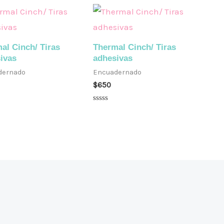
al Cinch/ Tiras
Thermal Cinch/ Tiras
ivas
adhesivas
dernado
Encuadernado
$
650
do
Valorado
en
0
de
5