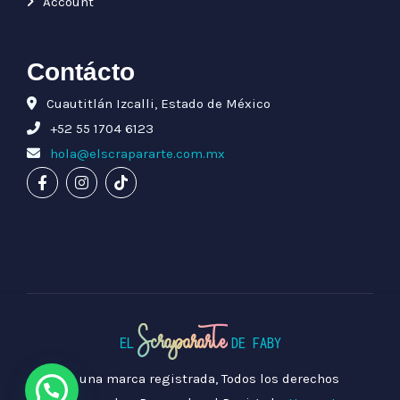
Account
Contácto
Cuautitlán Izcalli, Estado de México
+52 55 1704 6123
hola@elscrapararte.com.mx
Scrapararte
EL
DE FABY
Es una marca registrada, Todos los derechos