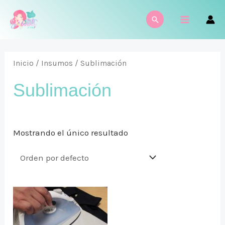
Ir
MAIN
Buscar
al
MENU
contenido
Inicio
/
Insumos
/ Sublimación
Sublimación
Mostrando el único resultado