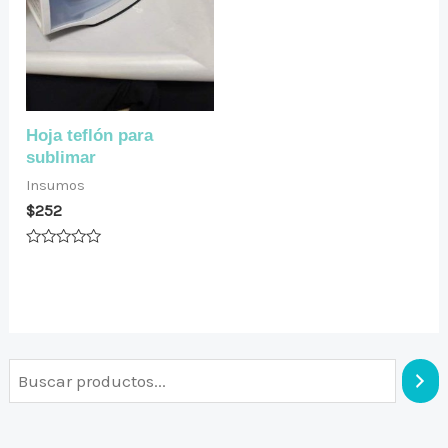
Hoja teflón para
sublimar
Insumos
$
252
Valorado
en
0
de
5