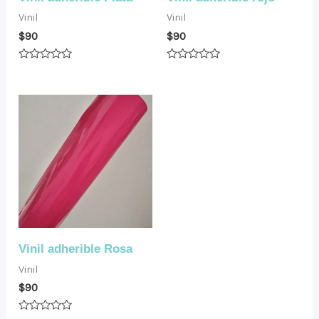
Vinil
Vinil
$
90
$
90
Valorado
Valorado
en
en
0
0
de
de
5
5
Vinil adherible Rosa
Vinil
$
90