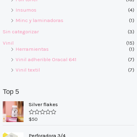
Insumos
(4)
Minc y laminadoras
(1)
Sin categorizar
(3)
Vinil
(15)
Herramientas
(1)
Vinil adherible Oracal 641
(7)
Vinil textil
(7)
Top 5
Silver flakes
$
50
V
a
l
Perforadora 3/4
o