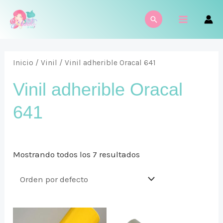
Ir
MAIN
Buscar
al
MENU
contenido
Inicio
/
Vinil
/ Vinil adherible Oracal 641
Vinil adherible Oracal
641
Mostrando todos los 7 resultados