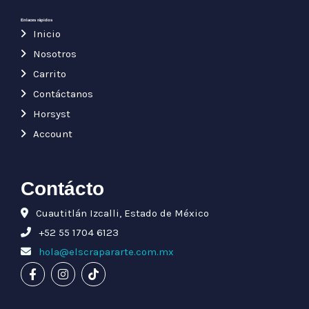
d
e
o
5
Enlaces rápidos
e
Inicio
n
0
Nosotros
d
e
Carrito
5
Contáctanos
Horsyst
Account
Contácto
Cuautitlán Izcalli, Estado de México
+52 55 1704 6123
hola@elscrapararte.com.mx