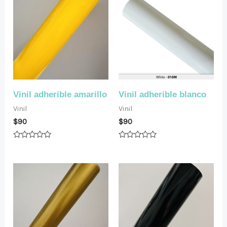
Vinil adherible amarillo
Vinil adherible blanco
Vinil
Vinil
$
90
$
90
Valorado
Valorado
en
en
0
0
de
de
5
5