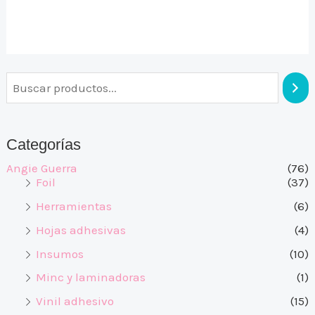
Valorado
en
0
de
5
Categorías
Angie Guerra
(76)
Foil
(37)
Herramientas
(6)
Hojas adhesivas
(4)
Insumos
(10)
Minc y laminadoras
(1)
Vinil adhesivo
(15)