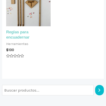
Reglas para
encuadernar
Herramientas
$
100
Valorado
en
0
de
5