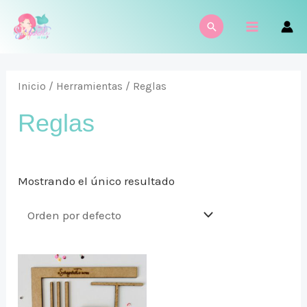
Ir
MAIN
Buscar
al
MENU
contenido
Inicio
/
Herramientas
/ Reglas
Reglas
Mostrando el único resultado