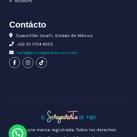
Account
Contácto
Cuautitlán Izcalli, Estado de México
+52 55 1704 6123
hola@elscrapararte.com.mx
Scrapararte
EL
DE FABY
Es una marca registrada, Todos los derechos