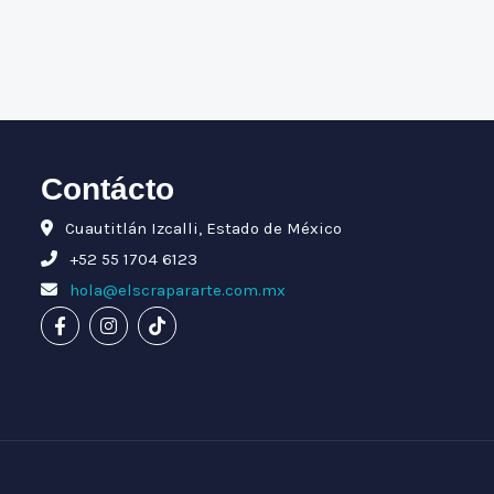
Contácto
Cuautitlán Izcalli, Estado de México
+52 55 1704 6123
hola@elscrapararte.com.mx