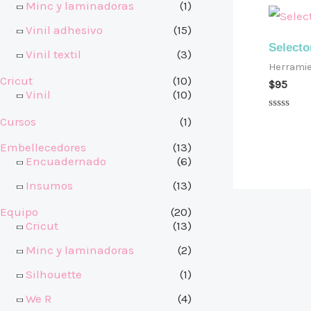
Minc y laminadoras
(1)
Vinil adhesivo
(15)
Selector
Vinil textil
(3)
Herrami
Cricut
(10)
$
95
Vinil
(10)
Valorado
Cursos
(1)
en
0
Embellecedores
(13)
de
5
Encuadernado
(6)
Insumos
(13)
Equipo
(20)
Cricut
(13)
Minc y laminadoras
(2)
Silhouette
(1)
We R
(4)