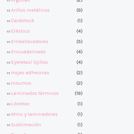
Arillos metálicos
(9)
Cardstock
(1)
Elástico
(4)
Embellecedores
(5)
Encuadernado
(4)
Eyeletes/ Ojillos
(4)
Hojas adhesivas
(2)
Insumos
(2)
Laminados térmicos
(19)
Libretas
(1)
Minc y laminadoras
(1)
Sublimación
(1)