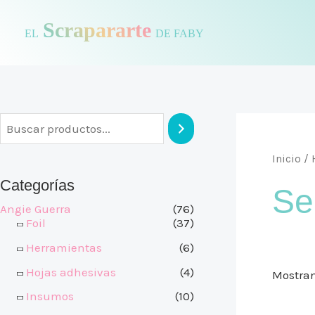
Ir
Scrapararte
al
EL
DE FABY
contenido
Inicio
/
Categorías
Sel
Angie Guerra
(76)
Foil
(37)
Herramientas
(6)
Hojas adhesivas
(4)
Mostran
Insumos
(10)