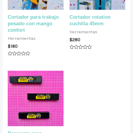
Cortador para trabajo
Cortador rotativo
pesado con mango
cuchilla 45mm
confort
Herramientas
Herramientas
$
280
$
180
Valorado
en
Valorado
0
en
de
0
5
de
5