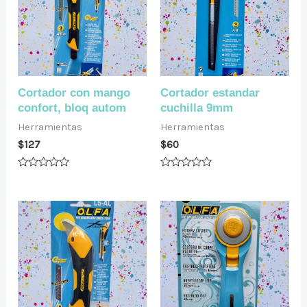
Cortador con mango
Cortador estandar
confort, bloq autom
cuchilla 9mm
Herramientas
Herramientas
$
127
$
60
Valorado
Valorado
en
en
0
0
de
de
5
5