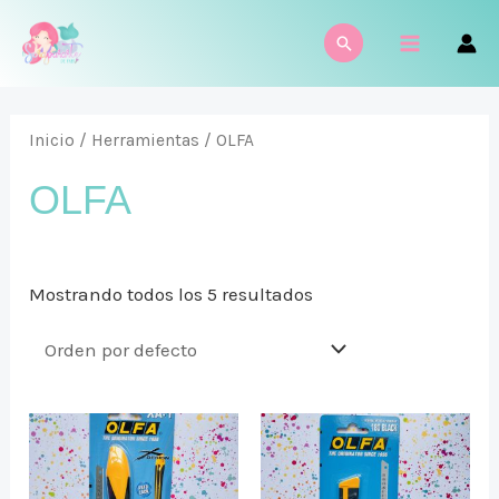
Ir
MAIN
Buscar
al
MENU
contenido
Inicio
/
Herramientas
/ OLFA
OLFA
Mostrando todos los 5 resultados