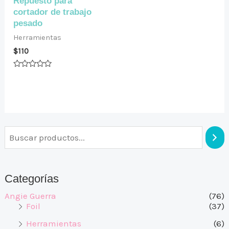
Repuesto para
cortador de trabajo
pesado
Herramientas
$
110
Valorado
en
0
de
5
Categorías
Angie Guerra
(76)
Foil
(37)
Herramientas
(6)