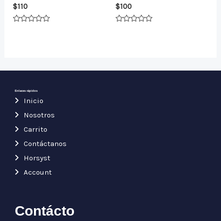
$
110
$
100
Valorado
Valorado
en
en
0
0
de
de
5
5
Enlaces rápidos
Inicio
Nosotros
Carrito
Contáctanos
Horsyst
Account
Contácto