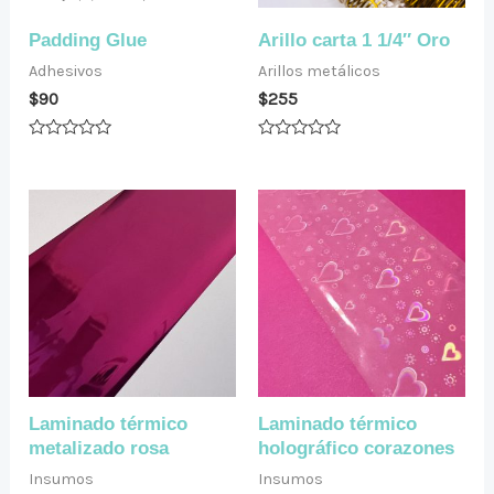
Padding Glue
Arillo carta 1 1/4″ Oro
Adhesivos
Arillos metálicos
$
90
$
255
Valorado
Valorado
en
en
0
0
de
de
5
5
Laminado térmico
Laminado térmico
metalizado rosa
holográfico corazones
Insumos
Insumos