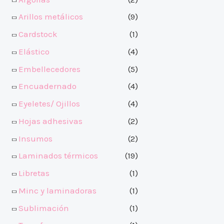
Arillos metálicos
(9)
Cardstock
(1)
Elástico
(4)
Embellecedores
(5)
Encuadernado
(4)
Eyeletes/ Ojillos
(4)
Hojas adhesivas
(2)
Insumos
(2)
Laminados térmicos
(19)
Libretas
(1)
Minc y laminadoras
(1)
Sublimación
(1)