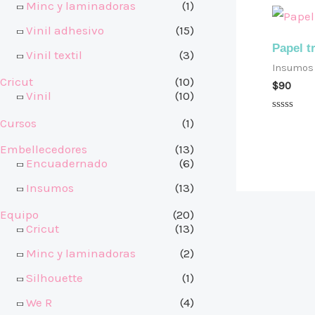
Minc y laminadoras
(1)
Vinil adhesivo
(15)
Papel t
Vinil textil
(3)
Insumos
Cricut
(10)
$
90
Vinil
(10)
Valorado
Cursos
(1)
en
0
Embellecedores
(13)
de
5
Encuadernado
(6)
Insumos
(13)
Equipo
(20)
Cricut
(13)
Minc y laminadoras
(2)
Silhouette
(1)
We R
(4)