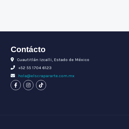
Contácto
Cuautitlán Izcalli, Estado de México
+52 55 1704 6123
hola@elscrapararte.com.mx