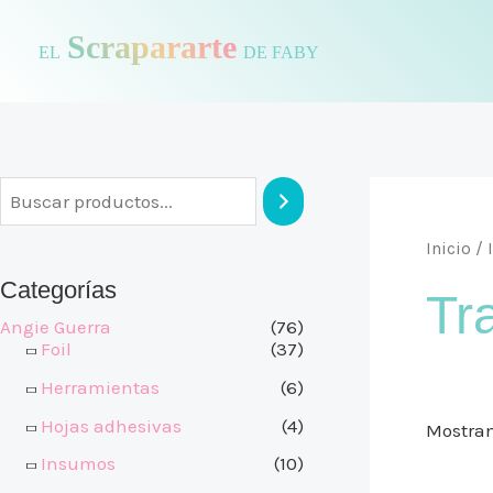
Ir
Scrapararte
al
EL
DE FABY
contenido
Inicio
/
Categorías
Tr
Angie Guerra
(76)
Foil
(37)
Herramientas
(6)
Hojas adhesivas
(4)
Mostran
Insumos
(10)