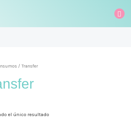
Bus
Insumos
/ Transfer
ansfer
do el único resultado