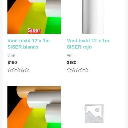
Vinil textil 12¨x 1m
Vinil textil 12¨x 1m
SISER blanco
SISER rojo
Vinil
Vinil
$
180
$
180
Valorado
Valorado
en
en
0
0
de
de
5
5