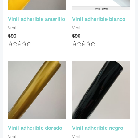
Vinil adherible amarillo
Vinil adherible blanco
Vinil
Vinil
$
90
$
90
Valorado
Valorado
en
en
0
0
de
de
5
5
Vinil adherible dorado
Vinil adherible negro
Vinil
Vinil