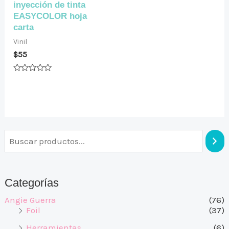
inyección de tinta
EASYCOLOR hoja
carta
Vinil
$
55
Valorado
en
0
de
5
Categorías
Angie Guerra
(76)
Foil
(37)
Herramientas
(6)