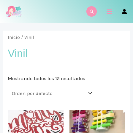
Ir
MAIN
Buscar
al
MENU
contenido
Inicio
/ Vinil
Vinil
Mostrando todos los 15 resultados