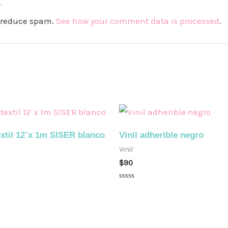
.
to reduce spam.
See how your comment data is processed
.
extil 12¨x 1m SISER blanco
Vinil adherible negro
Vinil
$
90
o
Valorado
en
0
de
5