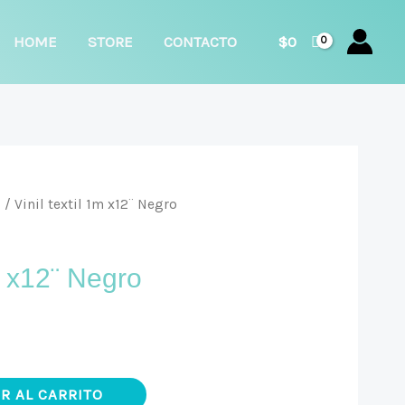
car
HOME
STORE
CONTACTO
$
0
l
/ Vinil textil 1m x12¨ Negro
1m x12¨ Negro
R AL CARRITO