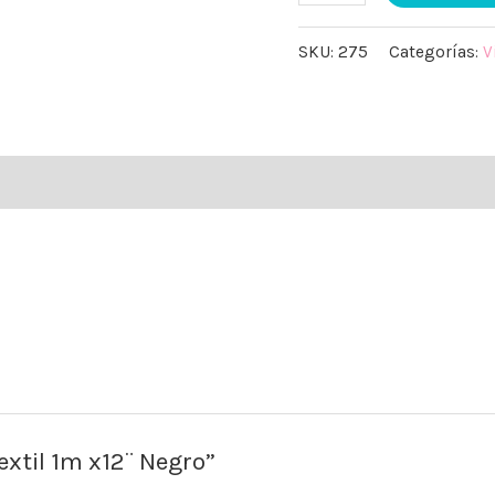
SKU:
275
Categorías:
V
textil 1m x12¨ Negro”