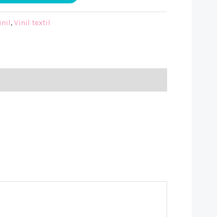
inil
,
Vinil textil