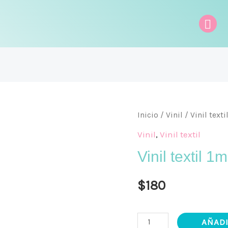
Bus
Vinil
Inicio
/
Vinil
/
Vinil texti
textil
Vinil
,
Vinil textil
1m
Vinil textil 
x12¨
Negro
$
180
cantidad
AÑADI