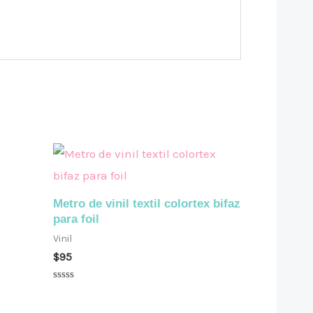
Metro de vinil textil colortex bifaz
para foil
Vinil
$
95
Valorado
en
0