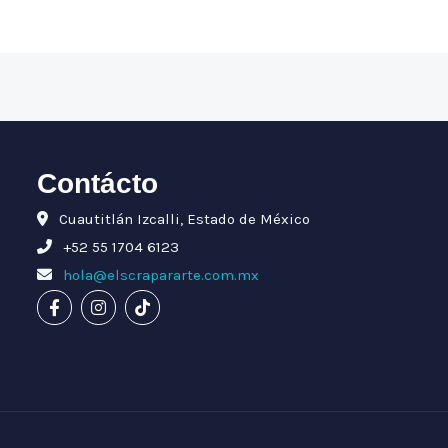
Contácto
Cuautitlán Izcalli, Estado de México
+52 55 1704 6123
hola@elscrapararte.com.mx