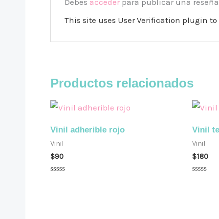
Debes
acceder
para publicar una reseña
This site uses User Verification plugin 
Productos relacionados
Vinil adherible rojo
Vinil t
Vinil
Vinil
$
90
$
180
Valorado
Valorad
en
en
0
0
de
de
5
5