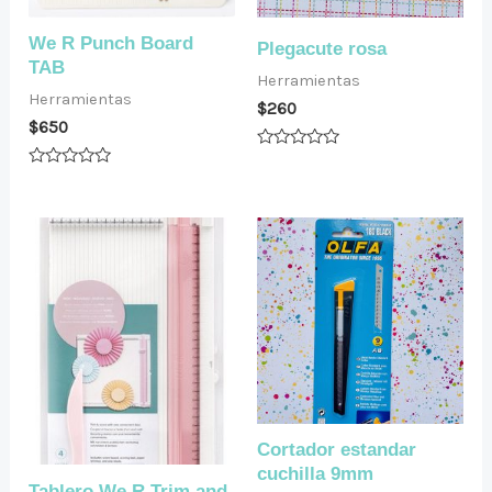
We R Punch Board
Plegacute rosa
TAB
Herramientas
Herramientas
$
260
$
650
Valorado
en
Valorado
0
en
de
0
5
de
5
Cortador estandar
cuchilla 9mm
Tablero We R Trim and