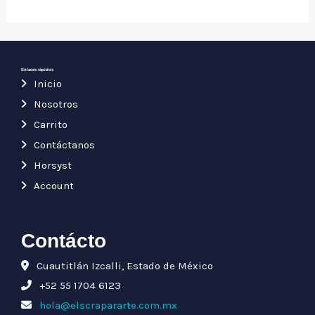
0
de
de
5
5
Enlaces rápidos
Inicio
Nosotros
Carrito
Contáctanos
Horsyst
Account
Contácto
Cuautitlán Izcalli, Estado de México
+52 55 1704 6123
hola@elscrapararte.com.mx