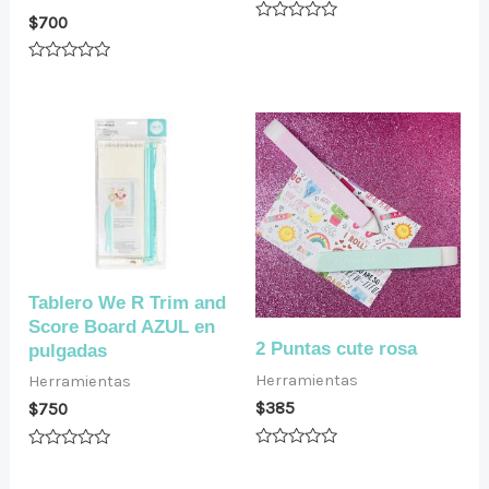
$
700
Valorado
en
0
Valorado
de
en
5
0
de
5
Tablero We R Trim and
Score Board AZUL en
2 Puntas cute rosa
pulgadas
Herramientas
Herramientas
$
385
$
750
Valorado
Valorado
en
en
0