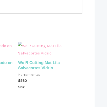
Todo en
We R Cutting Mat Lila
Salvacortes Vidrio
Herramientas
$
530
Valorado
en
0
de
5