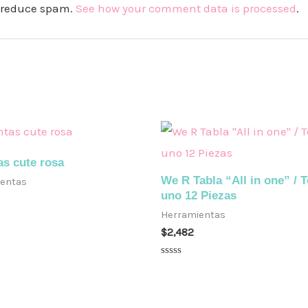
to reduce spam.
See how your comment data is processed
.
as cute rosa
We R Tabla “All in one” / 
entas
uno 12 Piezas
Herramientas
o
$
2,482
Valorado
en
0
de
5