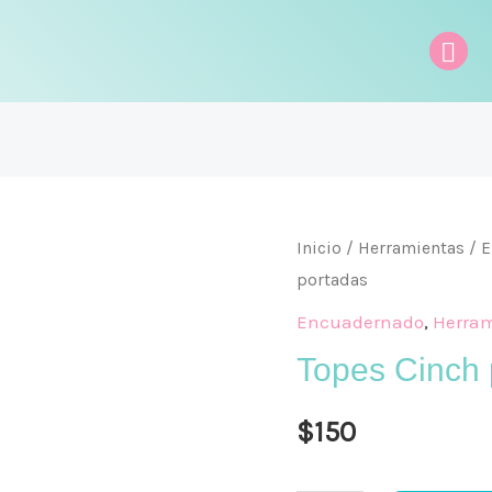
Bus
Topes
Inicio
/
Herramientas
/
E
portadas
Cinch
para
Encuadernado
,
Herram
hojas
Topes Cinch 
y
portadas
$
150
cantidad