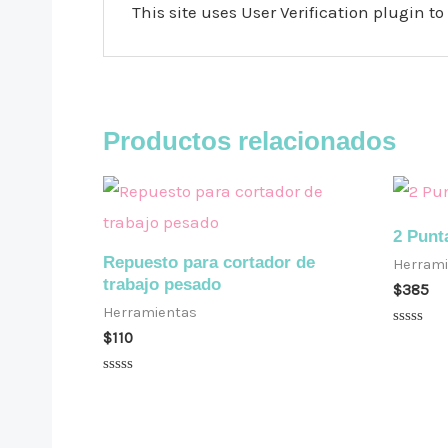
This site uses User Verification plugin 
Productos relacionados
2 Punt
Repuesto para cortador de
Herrami
trabajo pesado
$
385
Herramientas
Valorad
$
110
en
0
de
Valorado
5
en
0
de
5