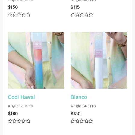
$
150
$
115
Valorado
Valorado
en
en
0
0
de
de
5
5
Cool Hawai
Blanco
Angie Guerra
Angie Guerra
$
160
$
150
Valorado
Valorado
en
en