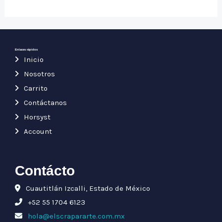
0
0
de
de
5
5
Enlaces rápidos
Inicio
Nosotros
Carrito
Contáctanos
Horsyst
Account
Contácto
Cuautitlán Izcalli, Estado de México
+52 55 1704 6123
hola@elscrapararte.com.mx