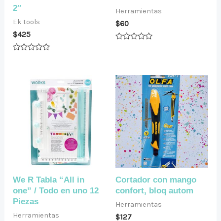
2″
Herramientas
Ek tools
$
60
$
425
Valorado
en
Valorado
0
en
de
0
5
de
5
We R Tabla “All in
Cortador con mango
one” / Todo en uno 12
confort, bloq autom
Piezas
Herramientas
Herramientas
$
127