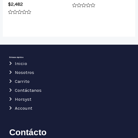
$
2,482
Valorado
en
Valorado
0
en
de
0
5
de
5
Enlaces rápidos
Inicio
Nosotros
Carrito
Contáctanos
Horsyst
Account
Contácto