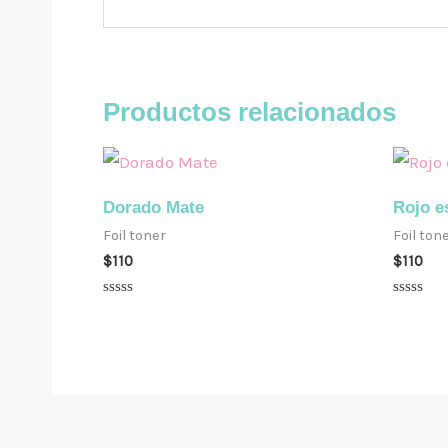
Productos relacionados
Dorado Mate
Rojo e
Foil toner
Foil ton
$
110
$
110
Valorado
Valorad
en
en
0
0
de
de
5
5