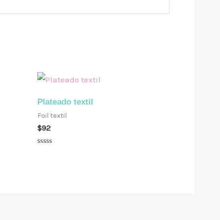
Plateado textil
Foil textil
$
92
Valorado
en
0
de
5