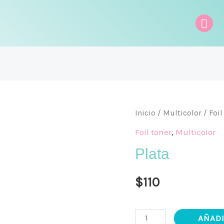
Bus
Plata
Inicio
/
Multicolor
/
Foil
cantidad
Foil toner
,
Multicolor
Plata
$
110
AÑADI