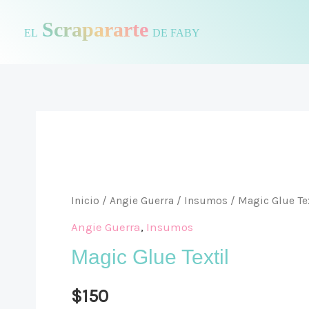
Ir
Scrapararte
al
EL
DE FABY
contenido
Magic
Glue
Textil
Inicio
/
Angie Guerra
/
Insumos
/ Magic Glue Tex
cantidad
Angie Guerra
,
Insumos
Magic Glue Textil
$
150