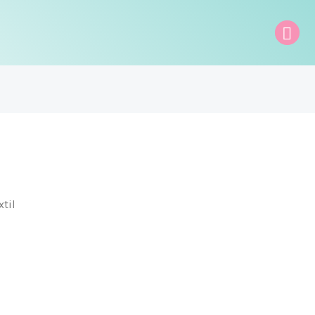
Bus
til