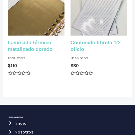
Laminado térmico
Contenido libreta 1/2
metalizado dorado
oficio
Insumos
Insumos
$
110
$
80
Valorado
Valorado
en
en
0
0
de
de
5
5
Enlaces rápidos
Inicio
Nosotros