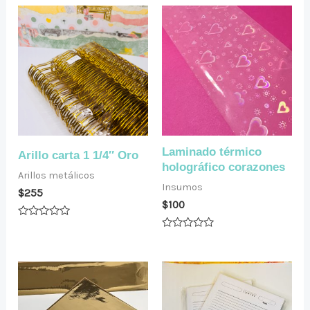
Laminado térmico
Arillo carta 1 1/4″ Oro
holográfico corazones
Arillos metálicos
Insumos
$
255
$
100
Valorado
en
Valorado
0
en
de
0
5
de
5