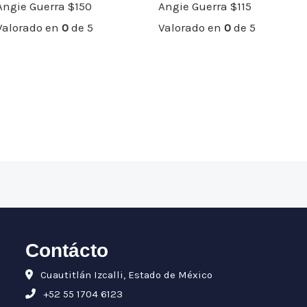
Angie Guerra
$
150
Angie Guerra
$
115
Valorado en
0
de 5
Valorado en
0
de 5
Contácto
Cuautitlán Izcalli, Estado de México
+52 55 1704 6123