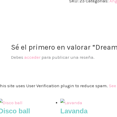
SKU:
23
Categorías:
Ang
Sé el primero en valorar “Drea
Debes
acceder
para publicar una reseña.
his site uses User Verification plugin to reduce spam.
See
Disco ball
Lavanda