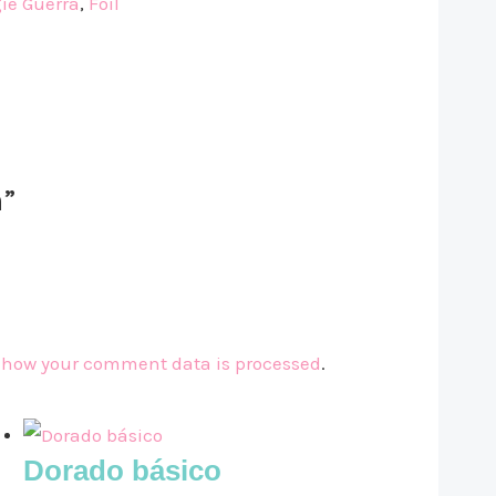
ie Guerra
,
Foil
m”
 how your comment data is processed
.
Dorado básico