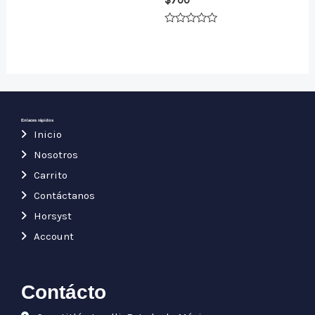
$
700
en
0
de
5
Valorado
en
0
de
5
Enlaces rápidos
Inicio
Nosotros
Carrito
Contáctanos
Horsyst
Account
Contácto