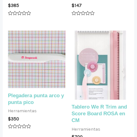
$
385
$
147
Valorado
Valorado
en
en
0
0
de
de
5
5
Plegadera punta arco y
punta pico
Tablero We R Trim and
Herramientas
Score Board ROSA en
$
350
CM
Herramientas
Valorado